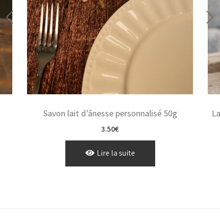
La
Savon lait d’ânesse personnalisé 50g
3.50
€
Lire la suite