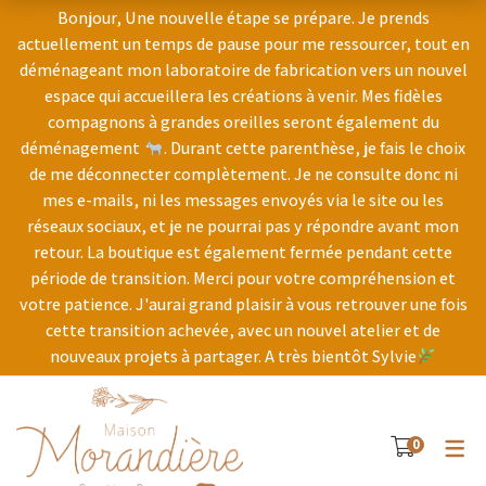
Bonjour, Une nouvelle étape se prépare. Je prends
actuellement un temps de pause pour me ressourcer, tout en
déménageant mon laboratoire de fabrication vers un nouvel
COSMÉTIQUE PAYSANNE
BOUTIQUE
espace qui accueillera les créations à venir. Mes fidèles
compagnons à grandes oreilles seront également du
Idées cadeau
Notre parcours
déménagement
. Durant cette parenthèse, je fais le choix
de me déconnecter complètement. Je ne consulte donc ni
Gamme au lait d’ânesse
Notre élevage
mes e-mails, ni les messages envoyés via le site ou les
Gamme à la cameline
Nos cultures
réseaux sociaux, et je ne pourrai pas y répondre avant mon
retour. La boutique est également fermée pendant cette
Toute la gamme
Notre atelier
période de transition. Merci pour votre compréhension et
votre patience. J'aurai grand plaisir à vous retrouver une fois
Ateliers découverte
cette transition achevée, avec un nouvel atelier et de
nouveaux projets à partager. A très bientôt Sylvie
0